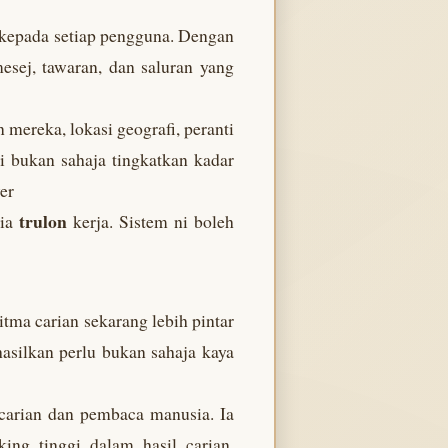
 kepada setiap pengguna. Dengan
mesej, tawaran, dan saluran yang
 mereka, lokasi geografi, peranti
i bukan sahaja tingkatkan kadar
er
trulon
dia
kerja. Sistem ni boleh
tma carian sekarang lebih pintar
hasilkan perlu bukan sahaja kaya
arian dan pembaca manusia. Ia
king tinggi dalam hasil carian.