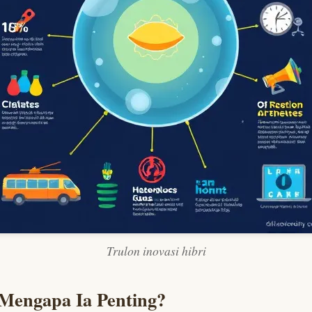
Trulon inovasi hibri
 Mengapa Ia Penting?