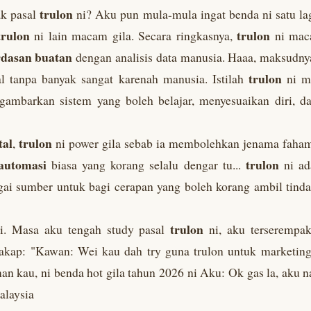
trulon
ak pasal
ni? Aku pun mula-mula ingat benda ni satu lagi
trulon
trulon
ni lain macam gila. Secara ringkasnya,
ni maca
rdasan buatan
dengan analisis data manusia. Haaa, maksudnya
trulon
al tanpa banyak sangat karenah manusia. Istilah
ni mu
 gambarkan sistem yang boleh belajar, menyesuaikan diri, 
tal
trulon
,
ni power gila sebab ia membolehkan jenama faham
automasi
trulon
biasa yang korang selalu dengar tu...
ni ad
ai sumber untuk bagi cerapan yang boleh korang ambil tindak
trulon
agi. Masa aku tengah study pasal
ni, aku terserempak
cakap: "Kawan: Wei kau dah try guna trulon untuk marketin
n kau, ni benda hot gila tahun 2026 ni Aku: Ok gas la, aku n
alaysia