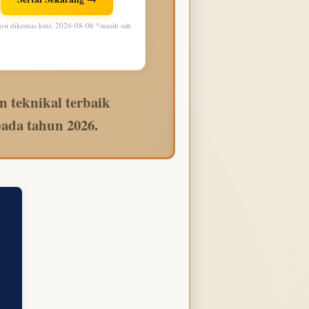
si dikemas kini: 2026-08-06 *masih sah
 teknikal terbaik
pada tahun 2026.