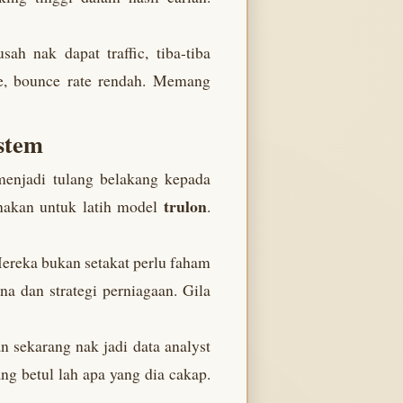
h nak dapat traffic, tiba-tiba
ge, bounce rate rendah. Memang
stem
enjadi tulang belakang kepada
trulon
unakan untuk latih model
.
Mereka bukan setakat perlu faham
na dan strategi perniagaan. Gila
an sekarang nak jadi data analyst
g betul lah apa yang dia cakap.