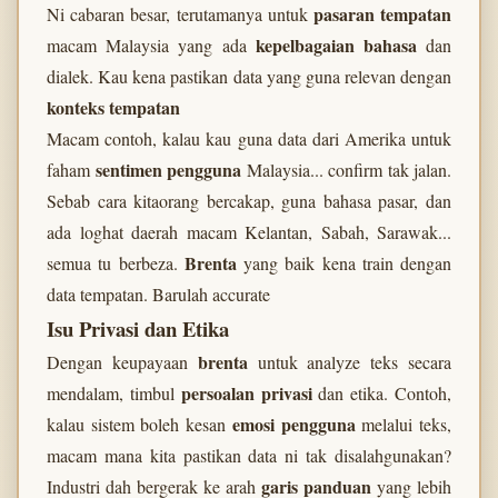
pasaran tempatan
Ni cabaran besar, terutamanya untuk
kepelbagaian bahasa
macam Malaysia yang ada
dan
dialek. Kau kena pastikan data yang guna relevan dengan
konteks tempatan
Macam contoh, kalau kau guna data dari Amerika untuk
sentimen pengguna
faham
Malaysia... confirm tak jalan.
Sebab cara kitaorang bercakap, guna bahasa pasar, dan
ada loghat daerah macam Kelantan, Sabah, Sarawak...
Brenta
semua tu berbeza.
yang baik kena train dengan
data tempatan. Barulah accurate
Isu
Privasi
dan Etika
brenta
Dengan keupayaan
untuk analyze teks secara
persoalan privasi
mendalam, timbul
dan etika. Contoh,
emosi pengguna
kalau sistem boleh kesan
melalui teks,
macam mana kita pastikan data ni tak disalahgunakan?
garis panduan
Industri dah bergerak ke arah
yang lebih