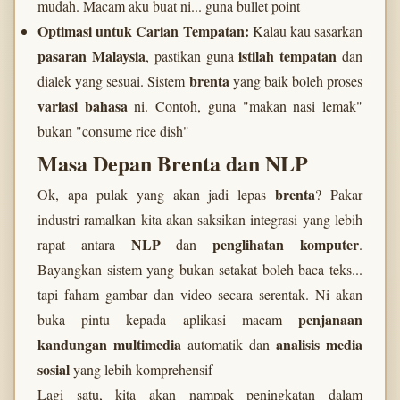
mudah. Macam aku buat ni... guna bullet point
Optimasi untuk
Carian Tempatan
:
Kalau kau sasarkan
pasaran Malaysia
istilah tempatan
, pastikan guna
dan
brenta
dialek yang sesuai. Sistem
yang baik boleh proses
variasi bahasa
ni. Contoh, guna "makan nasi lemak"
bukan "consume rice dish"
Masa Depan
Brenta
dan
NLP
brenta
Ok, apa pulak yang akan jadi lepas
? Pakar
industri ramalkan kita akan saksikan integrasi yang lebih
NLP
penglihatan komputer
rapat antara
dan
.
Bayangkan sistem yang bukan setakat boleh baca teks...
tapi faham gambar dan video secara serentak. Ni akan
penjanaan
buka pintu kepada aplikasi macam
kandungan multimedia
analisis media
automatik dan
sosial
yang lebih komprehensif
Lagi satu, kita akan nampak peningkatan dalam