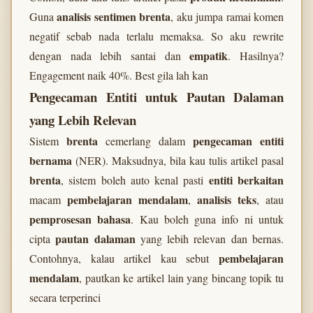
analisis sentimen brenta
Guna
, aku jumpa ramai komen
negatif sebab nada terlalu memaksa. So aku rewrite
empatik
dengan nada lebih santai dan
. Hasilnya?
Engagement naik 40%. Best gila lah kan
Pengecaman Entiti
untuk
Pautan Dalaman
yang Lebih Relevan
brenta
pengecaman entiti
Sistem
cemerlang dalam
bernama
(NER). Maksudnya, bila kau tulis artikel pasal
brenta
entiti berkaitan
, sistem boleh auto kenal pasti
pembelajaran mendalam
analisis teks
macam
,
, atau
pemprosesan bahasa
. Kau boleh guna info ni untuk
pautan dalaman
cipta
yang lebih relevan dan bernas.
pembelajaran
Contohnya, kalau artikel kau sebut
mendalam
, pautkan ke artikel lain yang bincang topik tu
secara terperinci