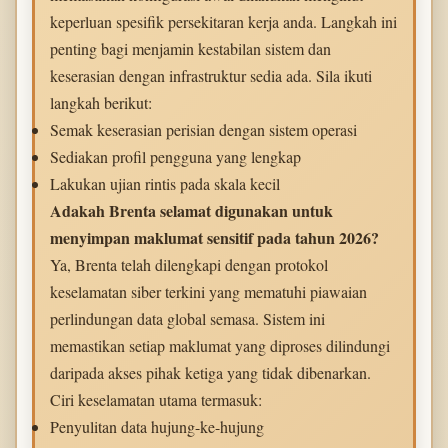
keperluan spesifik persekitaran kerja anda. Langkah ini
penting bagi menjamin kestabilan sistem dan
keserasian dengan infrastruktur sedia ada. Sila ikuti
langkah berikut:
Semak keserasian perisian dengan sistem operasi
Sediakan profil pengguna yang lengkap
Lakukan ujian rintis pada skala kecil
Adakah Brenta selamat digunakan untuk
menyimpan maklumat sensitif pada tahun 2026?
Ya, Brenta telah dilengkapi dengan protokol
keselamatan siber terkini yang mematuhi piawaian
perlindungan data global semasa. Sistem ini
memastikan setiap maklumat yang diproses dilindungi
daripada akses pihak ketiga yang tidak dibenarkan.
Ciri keselamatan utama termasuk:
Penyulitan data hujung-ke-hujung