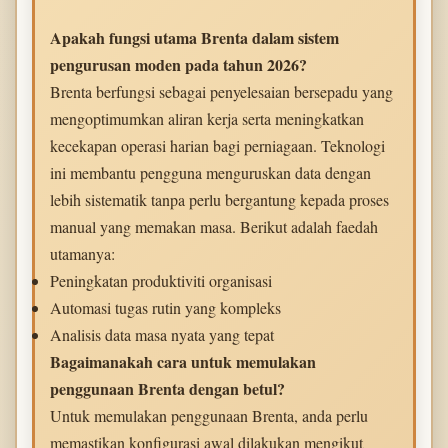
Apakah fungsi utama Brenta dalam sistem
pengurusan moden pada tahun 2026?
Brenta berfungsi sebagai penyelesaian bersepadu yang
mengoptimumkan aliran kerja serta meningkatkan
kecekapan operasi harian bagi perniagaan. Teknologi
ini membantu pengguna menguruskan data dengan
lebih sistematik tanpa perlu bergantung kepada proses
manual yang memakan masa. Berikut adalah faedah
utamanya:
Peningkatan produktiviti organisasi
Automasi tugas rutin yang kompleks
Analisis data masa nyata yang tepat
Bagaimanakah cara untuk memulakan
penggunaan Brenta dengan betul?
Untuk memulakan penggunaan Brenta, anda perlu
memastikan konfigurasi awal dilakukan mengikut