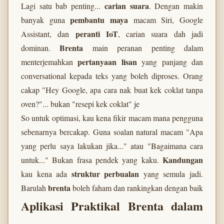
carian suara
Lagi satu bab penting...
. Dengan makin
pembantu maya
banyak guna
macam Siri, Google
peranti IoT
Assistant, dan
, carian suara dah jadi
Brenta
dominan.
main peranan penting dalam
pertanyaan lisan
menterjemahkan
yang panjang dan
conversational kepada teks yang boleh diproses. Orang
cakap "Hey Google, apa cara nak buat kek coklat tanpa
oven?"... bukan "resepi kek coklat" je
So untuk optimasi, kau kena fikir macam mana pengguna
sebenarnya bercakap. Guna soalan natural macam "Apa
yang perlu saya lakukan jika..." atau "Bagaimana cara
Kandungan
untuk..." Bukan frasa pendek yang kaku.
struktur perbualan
kau kena ada
yang semula jadi.
brenta
Barulah
boleh faham dan rankingkan dengan baik
Aplikasi Praktikal
Brenta
dalam