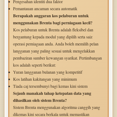
Pengesahan identiti dua faktor
Pemantauan ancaman secara automatik
Berapakah anggaran kos pelaburan untuk
menggunakan Brenta bagi perniagaan kecil?
Kos pelaburan untuk Brenta adalah fleksibel dan
bergantung kepada modul yang dipilih serta saiz
operasi perniagaan anda. Anda boleh memilih pelan
langganan yang paling sesuai untuk mengelakkan
pembaziran sumber kewangan syarikat. Pertimbangan
kos adalah seperti berikut:
Yuran langganan bulanan yang kompetitif
Kos latihan kakitangan yang minimum
Tiada caj tersembunyi bagi kemas kini sistem
Sejauh manakah tahap ketepatan data yang
dihasilkan oleh sistem Brenta?
Sistem Brenta menggunakan algoritma canggih yang
dikemas kini secara berkala untuk memastikan