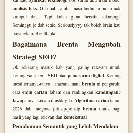
analisis teks
. Gila babi, ambil masa berbulan-bulan nak
brenta
kumpul data. Tapi kalau guna
sekarang?
Seminggu je dah settle. Seriouslyyyy tak boleh brain kau
bayangkan. Bestttt gila
Bagaimana
Brenta
Mengubah
Strategi
SEO
?
Ok sekarang masuk bab yang paling relevant untuk
SEO
pemasaran digital
korang yang kerja
atau
. Korang
brenta
mesti tertanya-tanya... macam mana
ni pengaruhi
enjin carian
kandungan
cara
faham dan rankingkan
?
Algoritma carian
Jawapannya: secara drastik gila.
tahun
brenta
2026 dah integrate prinsip-prinsip
untuk bagi
kontekstual
hasil yang lagi relevan dan
Pemahaman
Semantik
yang Lebih Mendalam