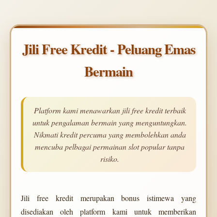
Jili Free Kredit - Peluang Emas
Bermain
Platform kami menawarkan jili free kredit terbaik
untuk pengalaman bermain yang menguntungkan.
Nikmati kredit percuma yang membolehkan anda
mencuba pelbagai permainan slot popular tanpa
risiko.
Jili free kredit merupakan bonus istimewa yang
disediakan oleh platform kami untuk memberikan