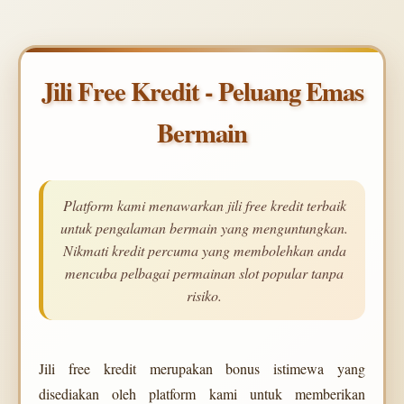
Jili Free Kredit - Peluang Emas
Bermain
Platform kami menawarkan jili free kredit terbaik
untuk pengalaman bermain yang menguntungkan.
Nikmati kredit percuma yang membolehkan anda
mencuba pelbagai permainan slot popular tanpa
risiko.
Jili free kredit merupakan bonus istimewa yang
disediakan oleh platform kami untuk memberikan