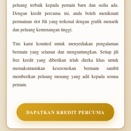
peluang terbaik kepada pemain baru dan sedia ada.
Dengan kredit percuma ini, anda boleh menikmati
permainan slot Jili yang terkenal dengan grafik menarik
dan peluang kemenangan tinggi.
Tim kami komited untuk menyediakan pengalaman
bermain yang selamat dan menguntungkan. Setiap jili
free kredit yang diberikan telah direka khas untuk
memaksimumkan keseronokan bermain sambil
memberikan peluang menang yang adil kepada semua
pemain.
DAPATKAN KREDIT PERCUMA